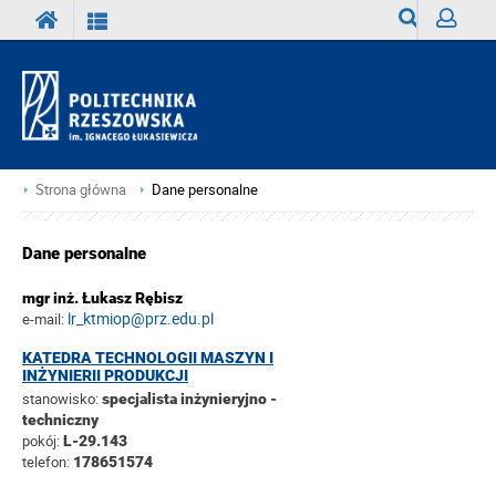
Wyszukiwark
Zaloguj
Strona główna
Dane personalne
Dane personalne
mgr inż. Łukasz Rębisz
lr_ktmiop@prz.edu.pl
e-mail:
KATEDRA TECHNOLOGII MASZYN I
INŻYNIERII PRODUKCJI
stanowisko:
specjalista inżynieryjno -
techniczny
pokój:
L-29.143
telefon:
178651574